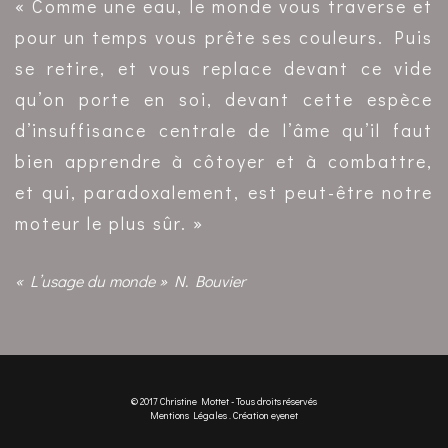
« Comme une eau, le monde vous traverse et
pour un temps vous prête ses couleurs. Puis
se retire, et vous replace devant ce vide
qu’on porte en soi, devant cette espèce
d’insuffisance centrale de l’âme qu’il faut
bien apprendre à côtoyer et à combattre,
et qui, paradoxalement, est peut-être notre
moteur le plus sûr. »
« L’usage du monde » N. Bouvier
© 2017 Christine Mottet - Tous droits réservés
Mentions Légales
. Création
eyenet